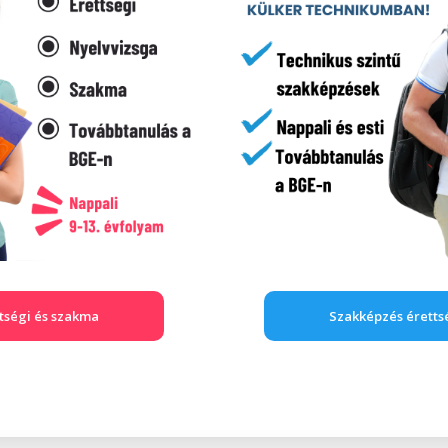
tségi és szakma
Szakképzés éretts