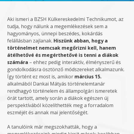
Aki ismeri a BZSH Külkereskedelmi Technikumot, az
tudja, hogy nálunk a megemlékezések sem a
hagyományos, ünnepi beszédes, kokárdás
felállásban zajlanak.
Hiszünk abban, hogy a
történelmet nemcsak megőrizni kell, hanem
átélhetővé és megérthetővé is tenni a diákok
számára
– ehhez pedig interaktív, élményszerű és
gondolkodásra ösztönző módszereket alkalmazunk.
Így történt ez most is, amikor
március 15.
alkalmából Dankai Mátyás történelemtanár
rendhagyó történelem és állampolgári ismeretek
órát tartott, amely során a diákok egészen új
perspektívából közelíthették meg a forradalom
eszméjét és annak mai jelentőségét.
A tanulóink már megszokhatták, hogy a