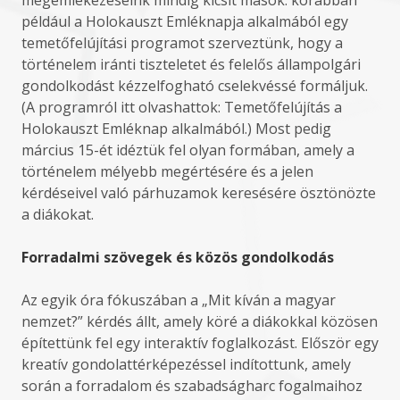
megemlékezéseink mindig kicsit mások: korábban
például a Holokauszt Emléknapja alkalmából egy
temetőfelújítási programot szerveztünk, hogy a
történelem iránti tiszteletet és felelős állampolgári
gondolkodást kézzelfogható cselekvéssé formáljuk.
(A programról itt olvashattok: Temetőfelújítás a
Holokauszt Emléknap alkalmából.) Most pedig
március 15-ét idéztük fel olyan formában, amely a
történelem mélyebb megértésére és a jelen
kérdéseivel való párhuzamok keresésére ösztönözte
a diákokat.
Forradalmi szövegek és közös gondolkodás
Az egyik óra fókuszában a „Mit kíván a magyar
nemzet?” kérdés állt, amely köré a diákokkal közösen
építettünk fel egy interaktív foglalkozást. Először egy
kreatív gondolattérképezéssel indítottunk, amely
során a forradalom és szabadságharc fogalmaihoz