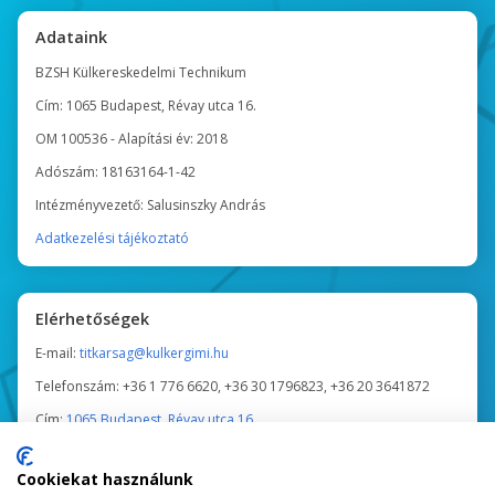
Adataink
BZSH Külkereskedelmi Technikum
Cím: 1065 Budapest, Révay utca 16.
OM 100536 - Alapítási év: 2018
Adószám: 18163164-1-42
Intézményvezető: Salusinszky András
Adatkezelési tájékoztató
Elérhetőségek
E-mail:
titkarsag@kulkergimi.hu
Telefonszám: +36 1 776 6620, +36 30 1796823, +36 20 3641872
Cím:
1065 Budapest, Révay utca 16.
Tanév közben a Titkárság ügyfélfogadási ideje:
Cookiekat használunk
Nappali tagozatosoknak: hétfő, kedd, csütörtök 9:00 - 15:00