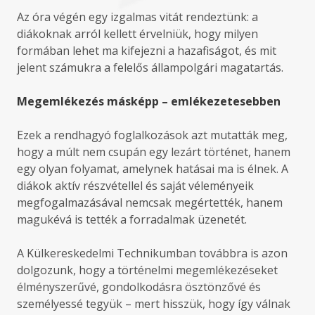
Az óra végén egy izgalmas vitát rendeztünk: a
diákoknak arról kellett érvelniük, hogy milyen
formában lehet ma kifejezni a hazafiságot, és mit
jelent számukra a felelős állampolgári magatartás.
Megemlékezés másképp – emlékezetesebben
Ezek a rendhagyó foglalkozások azt mutatták meg,
hogy a múlt nem csupán egy lezárt történet, hanem
egy olyan folyamat, amelynek hatásai ma is élnek. A
diákok aktív részvétellel és saját véleményeik
megfogalmazásával nemcsak megértették, hanem
magukévá is tették a forradalmak üzenetét.
A Külkereskedelmi Technikumban továbbra is azon
dolgozunk, hogy a történelmi megemlékezéseket
élményszerűvé, gondolkodásra ösztönzővé és
személyessé tegyük – mert hisszük, hogy így válnak