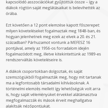
kapcsolódó asszociációkat gyűjtöttük össze – így a
diákok rögtön saját meglátásaikat is belevihették az
órába.
Ezt követően a 12 pont elemzése kapott főszerepet:
milyen követeléseket fogalmaztak meg 1848-ban, és
hogyan jelenhetnek meg ezek az elvek a 20. és 21.
században? Párhuzamot vontunk a MEFESZ 16
pontjával, amely az 1956-os forradalom idején
fogalmazódott meg, illetve kitekintettünk az 1989-es
rendszerváltás követeléseire is.
A diákok csoportokban dolgoztak, és saját
szemszögükből fogalmazták meg, hogy mit tartanak
ma a legfontosabb társadalmi kihívásoknak. A
történelmi elemzés mellett így lehetőségük volt arra
is, hogy saját véleményüket érvekkel alátámasztva
megfogalmazzák és mások érveit meghallgatva
alakítsák nézőpontjukat.