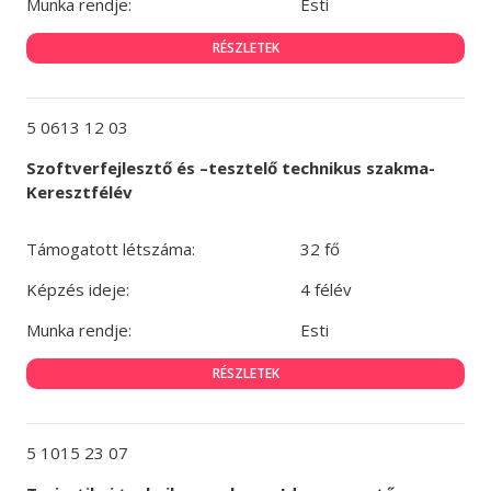
Munka rendje:
Esti
RÉSZLETEK
5 0613 12 03
Szoftverfejlesztő és –tesztelő technikus szakma-
Keresztfélév
Támogatott létszáma:
32 fő
Képzés ideje:
4 félév
Munka rendje:
Esti
RÉSZLETEK
5 1015 23 07