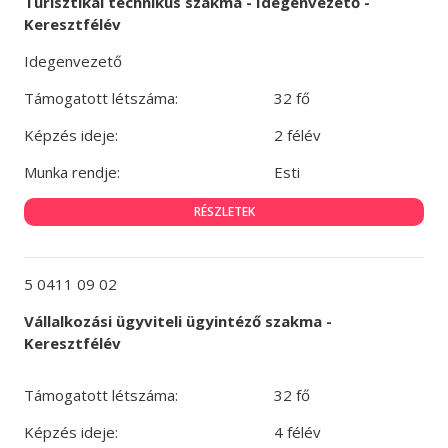
Turisztikai technikus szakma - Idegenvezető -
Keresztfélév
Idegenvezető
Támogatott létszáma:
32 fő
Képzés ideje:
2 félév
Munka rendje:
Esti
RÉSZLETEK
5 0411 09 02
Vállalkozási ügyviteli ügyintéző szakma -
Keresztfélév
Támogatott létszáma:
32 fő
Képzés ideje:
4 félév