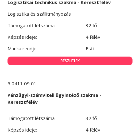
Logisztikai technikus szakma - Keresztfélév
Logisztika és szállítmányozás
Támogatott létszáma:
32 fő
Képzés ideje:
4 félév
Munka rendje:
Esti
RÉSZLETEK
5 0411 09 01
Pénzügyi-számviteli ügyintéző szakma -
Keresztfélév
Támogatott létszáma:
32 fő
Képzés ideje:
4 félév