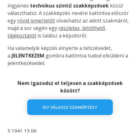
ingyenes
technikus szintű szakképzések
közül
választhatsz. A szakképzés nevére kattintva először
egy
rövid ismertetőt
olvashatsz az adott szakmáról,
majd a sor végén egy
részletes, letölthető
tájékoztatót
is találsz a képzésről.
Ha valamelyik képzés elnyerte a tetszésedet,
a
JELENTKEZEM
gombra kattintva tudod elküldeni a
jelentkezésedet.
Nem igazodsz el teljesen a szakképzések
között?
ÍGY VÁLASSZ SZAKKÉPZÉST
5 1041 15 06