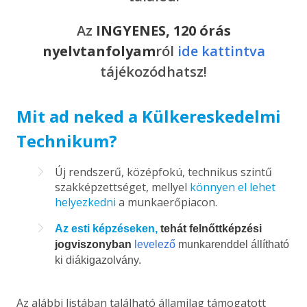
Az
INGYENES, 120 órás
nyelvtanfolyam
ról
ide kattintva
tájékozódhatsz!
Mit ad neked a Külkereskedelmi
Technikum?
Új rendszerű, középfokú, technikus szintű
szakképzettséget, mellyel
könnyen el lehet
helyezkedni
a munkaerőpiacon.
Az esti képzéseken,
tehát felnőttképzési
jogviszonyban
levelező
munkarenddel állítható
ki diákigazolvány.
Az alábbi listában található államilag támogatott