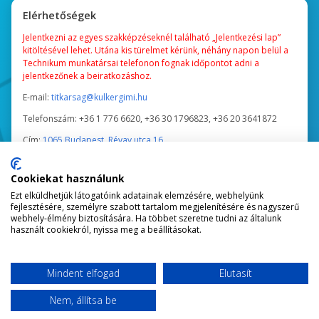
Elérhetőségek
Jelentkezni az egyes szakképzéseknél található „Jelentkezési lap”
kitöltésével lehet. Utána kis türelmet kérünk, néhány napon belül a
Technikum munkatársai telefonon fognak időpontot adni a
jelentkezőnek a beiratkozáshoz.
E-mail:
titkarsag@kulkergimi.hu
Telefonszám:
+36 1 776 6620, +36 30 1796823, +36 20 3641872
Cím:
1065 Budapest, Révay utca 16.
Tanév közben a Titkárság ügyfélfogadási ideje:
Cookiekat használunk
Nappali tagozatosoknak: hétfő, kedd, csütörtök 9:00 - 15:00
Ezt elküldhetjük látogatóink adatainak elemzésére, webhelyünk
Esti tagozatosoknak: hétfő, kedd, csütörtök 16:00 - 18:00
fejlesztésére, személyre szabott tartalom megjelenítésére és nagyszerű
webhely-élmény biztosítására. Ha többet szeretne tudni az általunk
Nyári időszakban a Titkárság ügyfélfogadási ideje:
használt cookiekról, nyissa meg a beállításokat.
Hétfő, kedd, szerda, csütörtök 9:00-15:00
Mindent elfogad
Elutasít
Nem, állítsa be