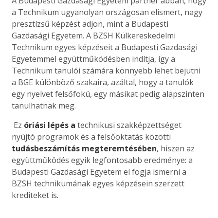
A Budapesti Gazdasági Egyetem partner abban, hogy
a Technikum ugyanolyan országosan elismert, nagy
presztízsű képzést adjon, mint a Budapesti
Gazdasági Egyetem. A BZSH Külkereskedelmi
Technikum egyes képzéseit a Budapesti Gazdasági
Egyetemmel együttműködésben indítja, így a
Technikum tanulói számára könnyebb lehet bejutni
a BGE különböző szakaira, azáltal, hogy a tanulók
egy nyelvet felsőfokú, egy másikat pedig alapszinten
tanulhatnak meg.
Ez
óriási lépés a
technikusi szakképzettséget
nyújtó programok és a felsőoktatás közötti
tudásbeszámítás megteremtésében
, hiszen az
együttműködés egyik legfontosabb eredménye: a
Budapesti Gazdasági Egyetem
el fogja ismerni a
BZSH technikumának egyes képzésein szerzett
krediteket is.