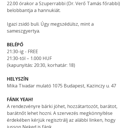
22.00 órakor a Szuperrabbi (Dr. Verő Tamás főrabbi)
belobbantja a hannukiát.
Igazi zsidó buli. Úgy megszédülsz, mint a
sameszgyertya.
BELÉPŐ
21:30-ig - FREE
21:30-tól – 1.000 HUF
(kapunyitás: 20:30, korhatár: 18)
HELYSZÍN
Mika Tivadar mulató 1075 Budapest, Kazinczy u. 47
FÁNK YEAH!
A rendezvényre bárki jöhet, hozzátartozót, barátot,
barátnőt lehet hozni. A szervezés megkönnyítése
érdekében kérjük regisztrálj az alábbi linken, hogy
jusson Neked is fánk.