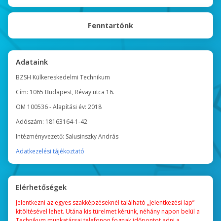
Fenntartónk
Adataink
BZSH Külkereskedelmi Technikum
Cím: 1065 Budapest, Révay utca 16.
OM 100536 - Alapítási év: 2018
Adószám: 18163164-1-42
Intézményvezető: Salusinszky András
Adatkezelési tájékoztató
Elérhetőségek
Jelentkezni az egyes szakképzéseknél található „Jelentkezési lap”
kitöltésével lehet. Utána kis türelmet kérünk, néhány napon belül a
Technikum munkatársai telefonon fognak időpontot adni a