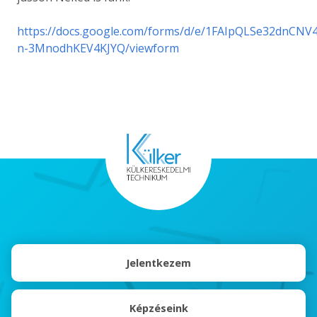
https://docs.google.com/forms/d/e/1FAIpQLSe32dnC
n-3MnodhKEV4KJYQ/viewform
Jelentkezem
Képzéseink