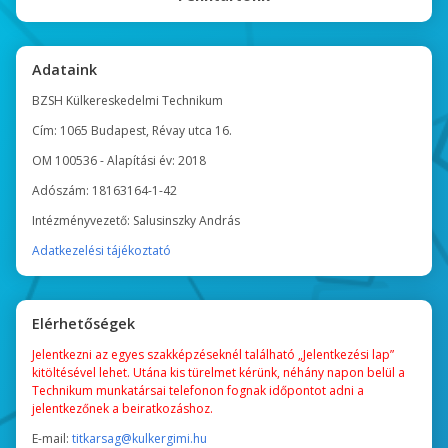
Adataink
BZSH Külkereskedelmi Technikum
Cím: 1065 Budapest, Révay utca 16.
OM 100536 - Alapítási év: 2018
Adószám: 18163164-1-42
Intézményvezető: Salusinszky András
Adatkezelési tájékoztató
Elérhetőségek
Jelentkezni az egyes szakképzéseknél található „Jelentkezési lap”
kitöltésével lehet. Utána kis türelmet kérünk, néhány napon belül a
Technikum munkatársai telefonon fognak időpontot adni a
jelentkezőnek a beiratkozáshoz.
E-mail:
titkarsag@kulkergimi.hu