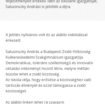
teljesítményeit értékeli. Idén az iskolánk igazgatóját,
Salusinszky Andrást is jelölték a díjra.
A jelölés nyilvános volt és az alábbi indoklással
érkezett:
Salusinszky András a Budapesti Zsidó Hitközség
Külkereskedelmi Szakgimnázium igazgatója.
Demokratikus, toleráns szellemiségű és innovatív
oktatási intézményt hozott létre, melyre méltán
büszke lehet a zsidó közösség.
Az iskola célja, hogy erősítse a közösséghez való
tartozás élményét és ezzel támogassa a zsidó
közösséget.
Az alábbi linken lehet rá szavazni: