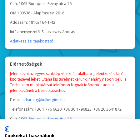
Cím: 1065 Budapest, Révay utca 16.
OM 100536 - Alapítási év: 2018
Adószám: 18163164-1-42
Intézményvezető: Salusinszky András
Adatkezelési tájékoztató
Elérhetőségek
Jelentkezni az egyes szakképzéseknél található „Jelentkezési lap”
kitöltésével lehet. Utána kis türelmet kérünk, néhány napon belül a
Technikum munkatársai telefonon fognak időpontot adni a
jelentkezőnek a beiratkozáshoz.
E-mail:
titkarsag@kulkergimi.hu
Telefonszám:
+36 1 776 6620, +36 30 1796823, +36 20 3641872
Cím:
1065 Budapest, Révay utca 16.
Tanév közben a Titkárság ügyfélfogadási ideje:
Cookiekat használunk
Nappali tagozatosoknak: hétfő, kedd, csütörtök 9:00 - 15:00