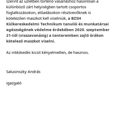
szerint az üzletben történő vásárláshoz hasonlóan a 
különböző zárt helyiségben tartott csoportos 
foglalkozásokon, előadásokon résztvevőknek is 
kötelezően maszkot kell viselniük, 
a BZSH 
Külkereskedelmi Technikum tanulói és munkatársai 
egészségének védelme érdekében 2020. szeptember 
21-től (visszavonásig) a tanteremben zajló órákon 
kötelező maszkot viselni.
Az intézkedés kicsit kényelmetlen, de hasznos.
Salusinszky András
igazgató