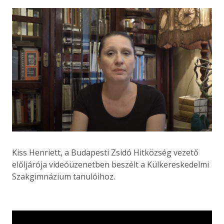
Kiss Henriett, a Budapesti Zsidó Hitközség vezető
előljárója videóüzenetben beszélt a Külkereskedelmi
Szakgimnázium tanulóihoz.