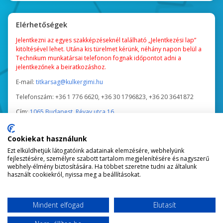
Elérhetőségek
Jelentkezni az egyes szakképzéseknél található „Jelentkezési lap”
kitöltésével lehet. Utána kis türelmet kérünk, néhány napon belül a
Technikum munkatársai telefonon fognak időpontot adni a
jelentkezőnek a beiratkozáshoz.
E-mail:
titkarsag@kulkergimi.hu
Telefonszám:
+36 1 776 6620, +36 30 1796823, +36 20 3641872
Cím:
1065 Budapest, Révay utca 16.
Tanév közben a Titkárság ügyfélfogadási ideje:
Cookiekat használunk
Nappali tagozatosoknak: hétfő, kedd, csütörtök 9:00 - 15:00
Ezt elküldhetjük látogatóink adatainak elemzésére, webhelyünk
Esti tagozatosoknak: hétfő, kedd, csütörtök 16:00 - 18:00
fejlesztésére, személyre szabott tartalom megjelenítésére és nagyszerű
webhely-élmény biztosítására. Ha többet szeretne tudni az általunk
Nyári időszakban a Titkárság ügyfélfogadási ideje:
használt cookiekról, nyissa meg a beállításokat.
Hétfő, kedd, szerda, csütörtök 9:00-15:00
Mindent elfogad
Elutasít