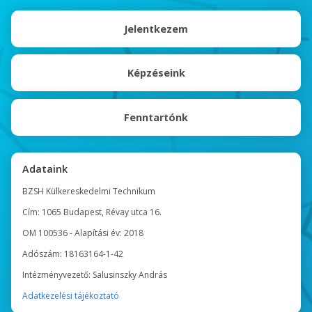
Jelentkezem
Képzéseink
Fenntartónk
Adataink
BZSH Külkereskedelmi Technikum
Cím: 1065 Budapest, Révay utca 16.
OM 100536 - Alapítási év: 2018
Adószám: 18163164-1-42
Intézményvezető: Salusinszky András
Adatkezelési tájékoztató